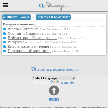
Меню
о, Дискус - Форум
»
Интернет и Компьютер
Интернет и Компьютер
или войти через
Работа в интернет
( Тем 150 / Ответов 1097 )
Хостинг и Сервера
( Тем 13 / Ответов 38 )
Вебмастеринг-Сайтостроение
( Тем 35 / Ответов 127 )
Раскрутка - СЕО & SEO
( Тем 83 / Ответов 253 )
Вход с 7ooo.ru
Бесплатности в интернет
( Тем 15 / Ответов 132 )
Персональный компьютер
( Тем 45 / Ответов 216 )
Регистрация
Забыли пароль?
Данные авторизации одинаковые с
сайтом 7ooo.ru
Перейти к полной версии
Форумы
Главная
Translate
Powered by
Поиск
Новые сообщения
Беседы
вверх
Игры
Почти все материалы добавляются пользователями. Перепечатка разрешена с указанием прямой ссылки