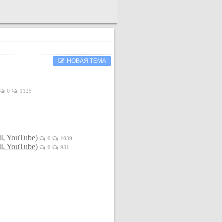
НОВАЯ ТЕМА
0
1125
1
l, YouTube)
0
1039
l, YouTube)
0
931