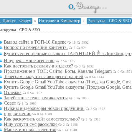
о, Дискус - Форум
»
Интернет и Компьютер
»
Раскрутка - СЕО & SEO
аскрутка - СЕО & SEO
Вывод сайта в ТОП-10 Яндекс
18
5952
Вопрос по генерации контента.
2
924
Купить естественные ссылки с ГАРАНТИЕЙ ☝ в Линкбилдер
Ищу рекламное агенство
2
1185
Как настроить рекламу в яндексе?
3
1032
Продвижение в ТОП: Сайты, Боты, Каналы Telegram
0
157
Телеграм аккаунты с авторегистрацией
0
1444
Купить Google Gmail YouTube аккаунты (Продажа Google, Gmai
Купить Google Gmail YouTube аккаунты (Продажа Google, Gmai
Отлежка
0
1102
Зарубежные телеграм аккаунты
0
1096
Совет
1
1093
Нужны видеообзоры новой продукции.
2
1322
продвижение
0
1080
Как раскрутить сайт самостоятельно?
3
1316
Ищу услуги смс рассылки
2
1158
Маркетинговое агентство
1
1040