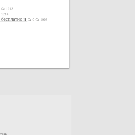
0
1013
1214
 бесплатно и
0
1008
очник.