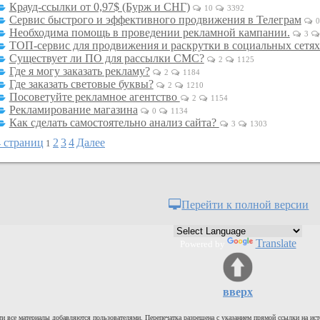
Крауд-ссылки от 0,97$ (Бурж и СНГ)
10
3392
Сервис быстрого и эффективного продвижения в Телеграм
Необходима помощь в проведении рекламной кампании.
3
ТОП-сервис для продвижения и раскрутки в социальных сетях
Существует ли ПО для рассылки СМС?
2
1125
Где я могу заказать рекламу?
2
1184
Где заказать световые буквы?
2
1210
Посоветуйте рекламное агентство
2
1154
Рекламирование магазина
0
1134
Как сделать самостоятельно анализ сайта?
3
1303
4 страниц
2
3
4
Далее
1
Перейти к полной версии
Translate
Powered by
вверх
и все материалы добавляются пользователями. Перепечатка разрешена с указанием прямой ссылки на ист